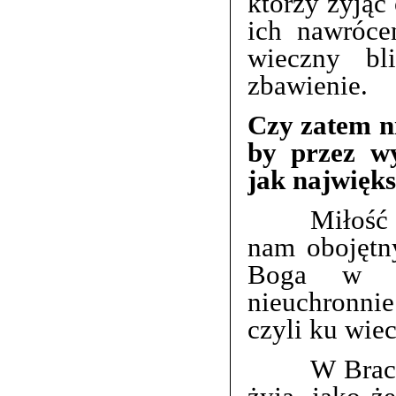
którzy żyjąc
ich nawróce
wieczny bl
zbawienie.
Czy zatem ni
by przez wy
jak najwięks
Miłość winn
nam obojętny
Boga w gr
nieuchronnie 
czyli ku wie
W Bractwie 