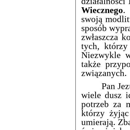
działalności
Wiecznego
.
swoją modlit
sposób wypra
zwłaszcza k
tych, którzy
Niezwykle w
także przyp
związanych.
Pan Jezus ża
wiele dusz 
potrzeb za 
którzy żyjąc
umierają. Z