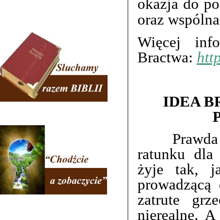
okazja do po
oraz wspólna
Więcej inf
Bractwa:
htt
IDEA 
Prawda o Bo
ratunku dla
żyje tak, 
prowadzącą 
zatrute grz
nierealne. A