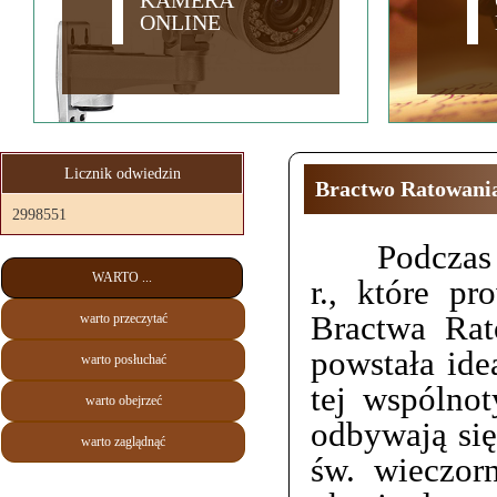
KAMERA
ONLINE
Licznik odwiedzin
Bractwo Ratowania
2998551
Podczas
WARTO ...
r., które p
Bractwa Rat
warto przeczytać
powstała ide
warto posłuchać
tej wspólnot
warto obejrzeć
odbywają si
warto zaglądnąć
św. wieczor