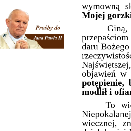
wymowną sk
Mojej gorzk
Giną, to 
przepaściom 
daru Bożego 
rzeczywis
Najświętsz
objawień w 
potępienie,
modlił i ofi
To wielkie
Niepokalan
wiecznej, z