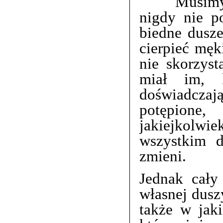
Musimy pam
nigdy nie p
biedne dusze
cierpieć męk
nie skorzyst
miał im, k
doświadczaj
potępione
jakiejkolwi
wszystkim d
zmieni.
Jednak cały
własnej dusz
także w jaki