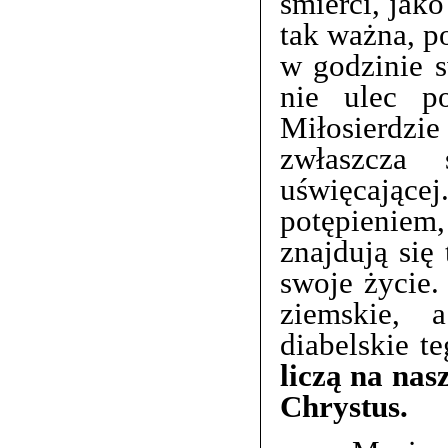
śmierci, jak
tak ważna, p
w godzinie s
nie ulec p
Miłosierdzi
zwłaszcza 
uświęcające
potępieniem,
znajdują się 
swoje życie.
ziemskie, a
diabelskie t
liczą na nas
Chrystus.