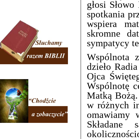
głosi Słowo 
spotkania pr
wspiera mat
skromne dat
sympatycy te
Wspólnota z
dzieło Radia
Ojca Święte
Wspólnotę c
Matką Bożą.
w różnych in
omawiamy wy
Składane 
okolicznośc