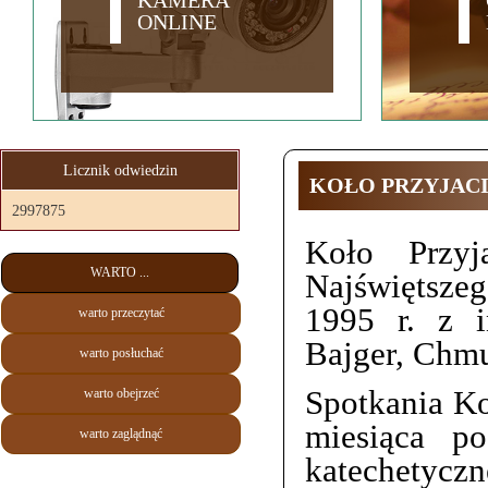
KAMERA
ONLINE
Licznik odwiedzin
KOŁO PRZYJACI
2997875
Koło Przyj
WARTO ...
Najświętszeg
1995 r. z i
warto przeczytać
Bajger, Chmu
warto posłuchać
Spotkania Ko
warto obejrzeć
miesiąca p
warto zaglądnąć
katechetycz