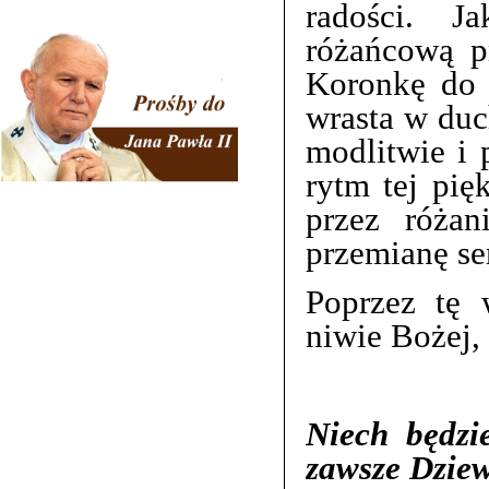
radości. J
różańcową p
Koronkę do 
wrasta w duch
modlitwie i 
rytm tej pię
przez róża
przemianę ser
Poprzez tę 
niwie Bożej, 
Niech będzi
zawsze Dziew