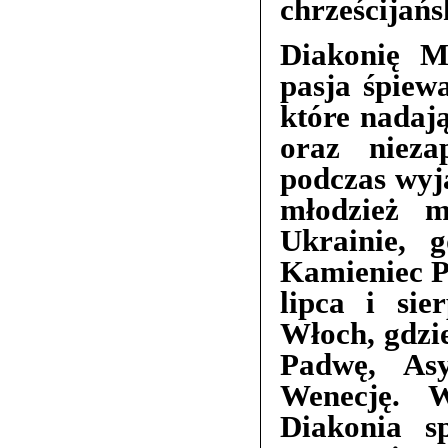
chrześcijańs
Diakonię M
pasja śpiew
które nadaj
oraz nieza
podczas wyj
młodzież m
Ukrainie, 
Kamieniec P
lipca i si
Włoch, gdzi
Padwę, As
Wenecję. W 
Diakonia s