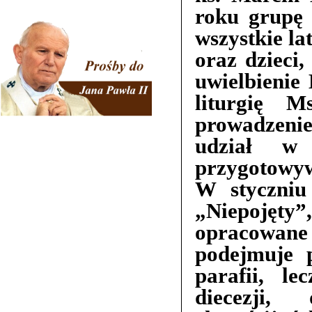
roku grupę 
wszystkie l
oraz dzieci,
uwielbienie
liturgię M
prowadzenie
udział w 
przygotowyw
W styczniu
„Niepojęty
opracowane
podejmuje 
parafii, l
diecezji