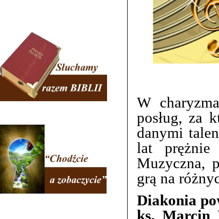
W charyzmac
posług, za 
danymi talen
lat prężnie
Muzyczna, p
grą na różny
Diakonia pow
ks. Marcin 