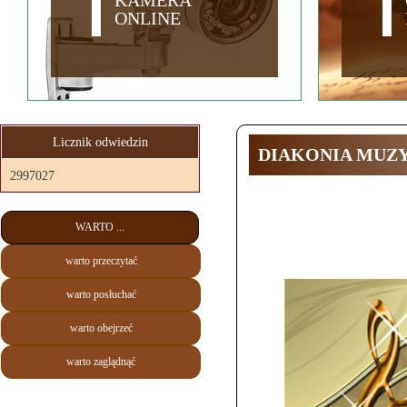
KAMERA
ONLINE
Licznik odwiedzin
DIAKONIA MUZ
2997027
WARTO ...
warto przeczytać
warto posłuchać
warto obejrzeć
warto zaglądnąć